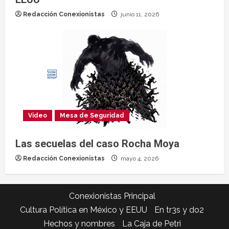
Redacción Conexionistas
junio 11, 2026
Video
Mesa de Seguridad
Las secuelas del caso Rocha Moya
Redacción Conexionistas
mayo 4, 2026
Conexionistas Principal
Cultura Política en México y EEUU
En tr3s y do2
Hechos y nombres
La Caja de Petri