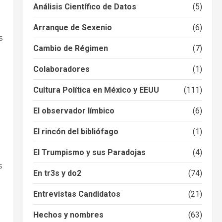
Análisis Científico de Datos
(5)
Arranque de Sexenio
(6)
s
Cambio de Régimen
(7)
Colaboradores
(1)
Cultura Política en México y EEUU
(111)
El observador límbico
(6)
El rincón del bibliófago
(1)
El Trumpismo y sus Paradojas
(4)
s
En tr3s y do2
(74)
Entrevistas Candidatos
(21)
Hechos y nombres
(63)