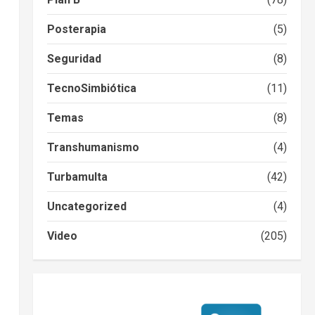
Posterapia
(5)
Seguridad
(8)
TecnoSimbiótica
(11)
Temas
(8)
Transhumanismo
(4)
Turbamulta
(42)
Uncategorized
(4)
Video
(205)