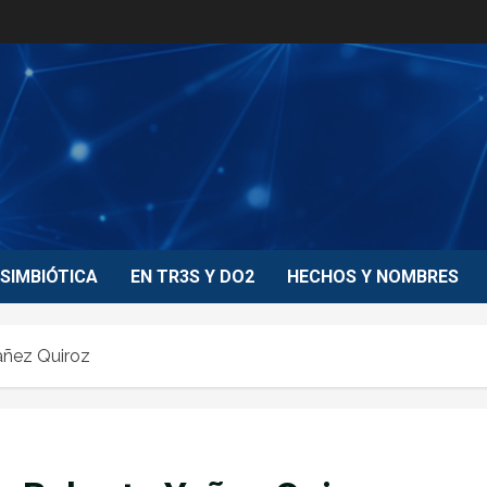
SIMBIÓTICA
EN TR3S Y DO2
HECHOS Y NOMBRES
añez Quiroz