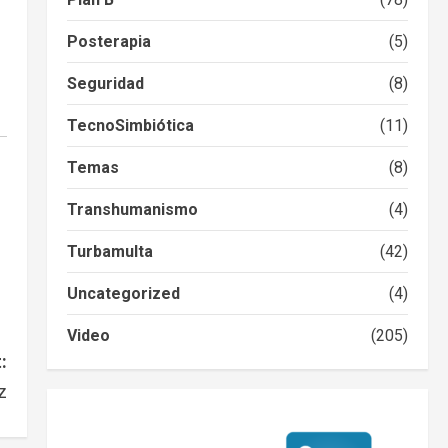
Posterapia
(5)
Seguridad
(8)
TecnoSimbiótica
(11)
Temas
(8)
Transhumanismo
(4)
Turbamulta
(42)
Uncategorized
(4)
Video
(205)
:
z