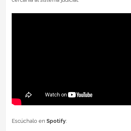
Escúchalo en
Spotify
: