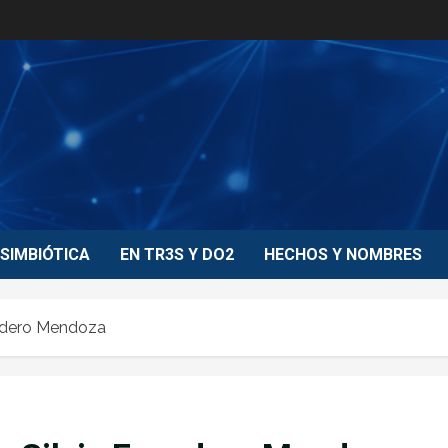
SIMBIÓTICA
EN TR3S Y DO2
HECHOS Y NOMBRES
cudero Mendoza