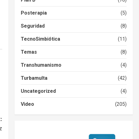
Posterapia
(5)
Seguridad
(8)
TecnoSimbiótica
(11)
Temas
(8)
Transhumanismo
(4)
Turbamulta
(42)
Uncategorized
(4)
Video
(205)
:
z