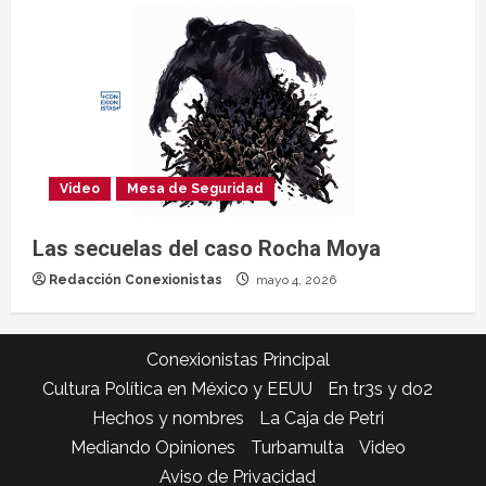
Video
Mesa de Seguridad
Las secuelas del caso Rocha Moya
Redacción Conexionistas
mayo 4, 2026
Conexionistas Principal
Cultura Política en México y EEUU
En tr3s y do2
Hechos y nombres
La Caja de Petri
Mediando Opiniones
Turbamulta
Video
Aviso de Privacidad