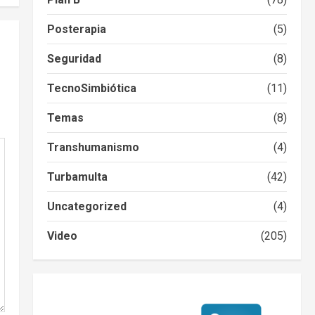
Posterapia
(5)
Seguridad
(8)
TecnoSimbiótica
(11)
Temas
(8)
Transhumanismo
(4)
Turbamulta
(42)
Uncategorized
(4)
Video
(205)