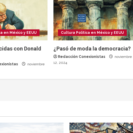
ica en México y EEUU
Cultura Política en México y EEUU
cidas con Donald
¿Pasó de moda la democracia?
Redacción Conexionistas
noviembre
12, 2024
xionistas
noviembre