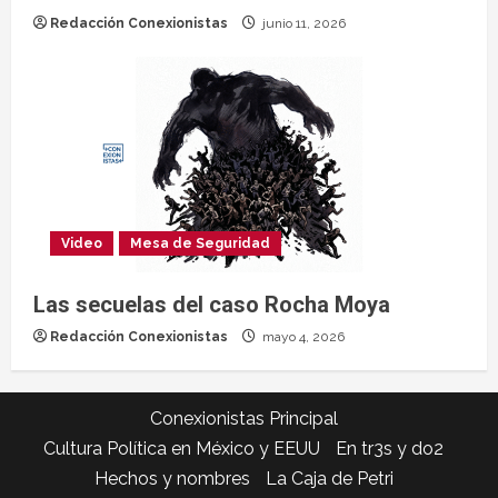
Redacción Conexionistas
junio 11, 2026
Video
Mesa de Seguridad
Las secuelas del caso Rocha Moya
Redacción Conexionistas
mayo 4, 2026
Conexionistas Principal
Cultura Política en México y EEUU
En tr3s y do2
Hechos y nombres
La Caja de Petri