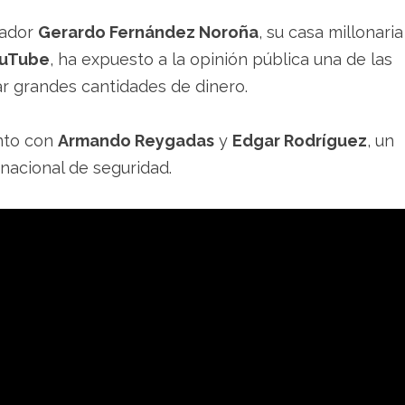
nador
Gerardo Fernández Noroña
, su casa millonaria
uTube
, ha expuesto a la opinión pública una de las
r grandes cantidades de dinero.
unto con
Armando Reygadas
y
Edgar Rodríguez
, un
nacional de seguridad.