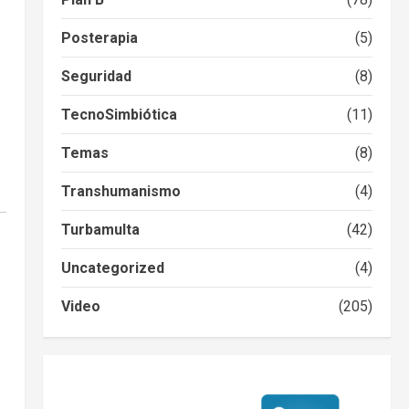
Posterapia
(5)
Seguridad
(8)
TecnoSimbiótica
(11)
Temas
(8)
Transhumanismo
(4)
Turbamulta
(42)
Uncategorized
(4)
Video
(205)