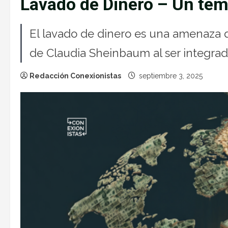
Lavado de Dinero – Un tem
El lavado de dinero es una amenaza q
de Claudia Sheinbaum al ser integrad
Redacción Conexionistas
septiembre 3, 2025