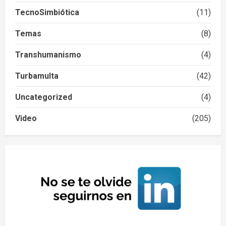
TecnoSimbiótica
(11)
Temas
(8)
Transhumanismo
(4)
Turbamulta
(42)
Uncategorized
(4)
Video
(205)