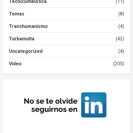
TecnoSimbiótica
(11)
Temas
(8)
Transhumanismo
(4)
Turbamulta
(42)
Uncategorized
(4)
Video
(205)