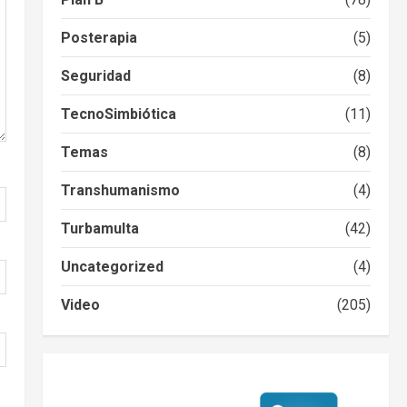
Posterapia
(5)
Seguridad
(8)
TecnoSimbiótica
(11)
Temas
(8)
Transhumanismo
(4)
Turbamulta
(42)
Uncategorized
(4)
Video
(205)