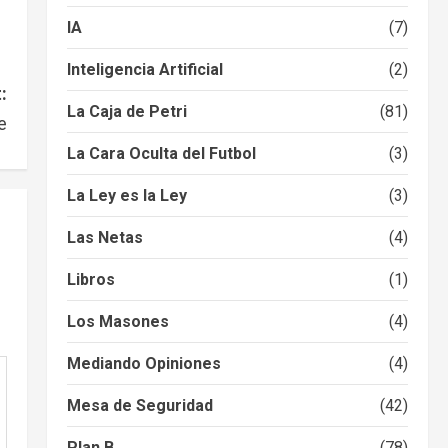
IA
(7)
Inteligencia Artificial
(2)
:
La Caja de Petri
(81)
e
La Cara Oculta del Futbol
(3)
La Ley es la Ley
(3)
Las Netas
(4)
Libros
(1)
Los Masones
(4)
Mediando Opiniones
(4)
Mesa de Seguridad
(42)
Plan B
(78)