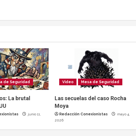
a de Seguridad
Video
Mesa de Seguridad
os: La brutal
Las secuelas del caso Rocha
EUU
Moya
xionistas
junio 11,
Redacción Conexionistas
mayo 4,
2026