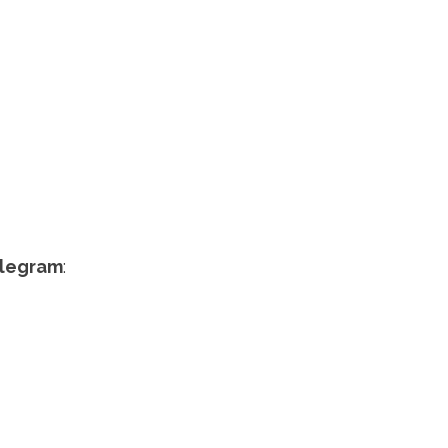
legram
: