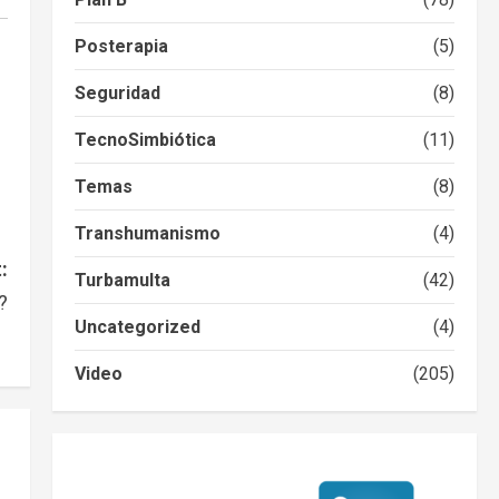
Posterapia
(5)
Seguridad
(8)
TecnoSimbiótica
(11)
Temas
(8)
Transhumanismo
(4)
:
Turbamulta
(42)
?
Uncategorized
(4)
Video
(205)