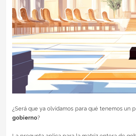
¿Será que ya olvidamos para qué tenemos un pe
gobierno
?
La pregunta aplica para la matriz entera de gobi