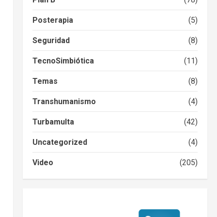
Posterapia
(5)
Seguridad
(8)
TecnoSimbiótica
(11)
Temas
(8)
Transhumanismo
(4)
Turbamulta
(42)
Uncategorized
(4)
Video
(205)