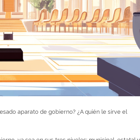
sado aparato de gobierno? ¿A quién le sirve el
erno, ya sea en sus tres niveles: municipal, estatal y