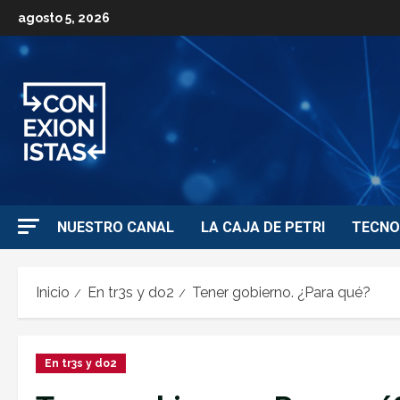
agosto 5, 2026
NUESTRO CANAL
LA CAJA DE PETRI
TECNO
Inicio
En tr3s y do2
Tener gobierno. ¿Para qué?
En tr3s y do2