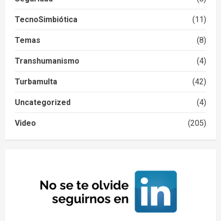
TecnoSimbiótica
(11)
Temas
(8)
Transhumanismo
(4)
Turbamulta
(42)
Uncategorized
(4)
Video
(205)