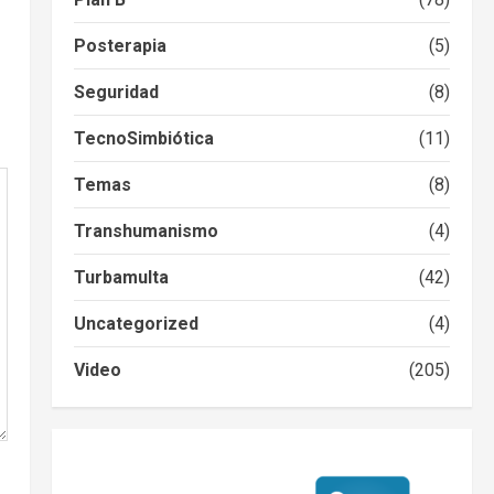
Posterapia
(5)
Seguridad
(8)
TecnoSimbiótica
(11)
Temas
(8)
Transhumanismo
(4)
Turbamulta
(42)
Uncategorized
(4)
Video
(205)