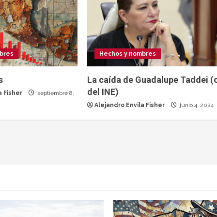
bres
Hechos y nombres
s
La caída de Guadalupe Taddei (
del INE)
a Fisher
septiembre 8,
Alejandro Envila Fisher
junio 4, 2024