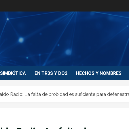
SIMBIÓTICA
EN TR3S Y DO2
HECHOS Y NOMBRES
raldo Radio: La falta de probidad es suficiente para defenestr