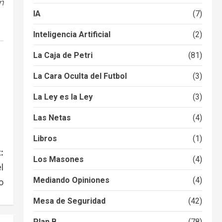
n
IA
(7)
Inteligencia Artificial
(2)
La Caja de Petri
(81)
La Cara Oculta del Futbol
(3)
La Ley es la Ley
(3)
Las Netas
(4)
Libros
(1)
:
Los Masones
(4)
l
Mediando Opiniones
(4)
o
Mesa de Seguridad
(42)
Plan B
(78)