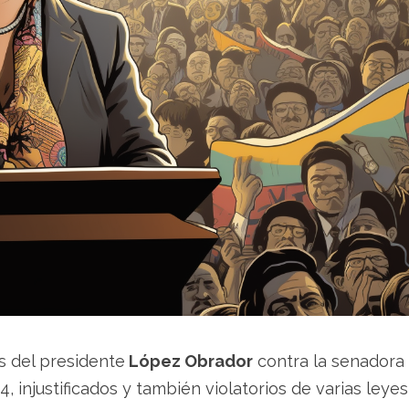
s del presidente
López Obrador
contra la senadora
, injustificados y también violatorios de varias leyes