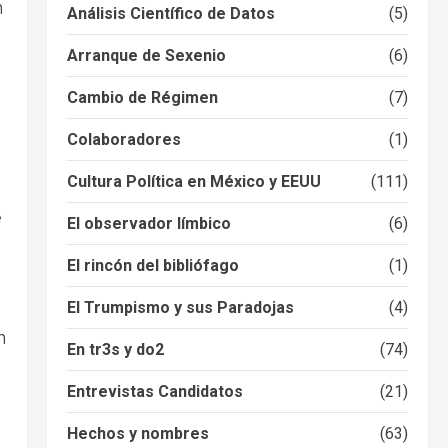
n
Análisis Científico de Datos
(5)
Arranque de Sexenio
(6)
Cambio de Régimen
(7)
Colaboradores
(1)
Cultura Política en México y EEUU
(111)
e
El observador límbico
(6)
El rincón del bibliófago
(1)
El Trumpismo y sus Paradojas
(4)
n
En tr3s y do2
(74)
Entrevistas Candidatos
(21)
Hechos y nombres
(63)