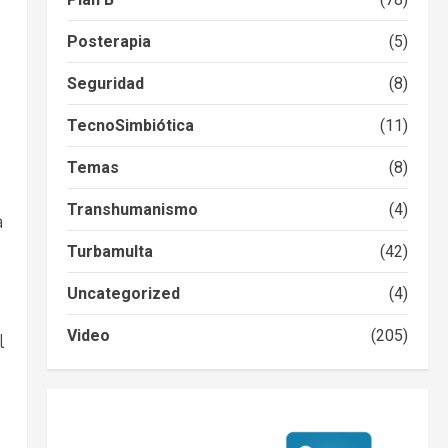
Posterapia
(5)
Seguridad
(8)
TecnoSimbiótica
(11)
Temas
(8)
Transhumanismo
(4)
a
Turbamulta
(42)
Uncategorized
(4)
Video
(205)
l