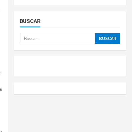
BUSCAR
s
a
: