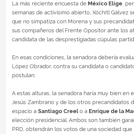
La más reciente encuesta de
México Elige
, pe
semanas de activísimo abierto, Xóchitl Gálvez se
que no simpatiza con Morena y sus precandidat
sus compañeros del Frente Opositor ante los a
candidata de las desprestigiadas cúpulas partidi
En esas condiciones, la senadora debería evaluar
López Obrador, contra su candidata o candidato,
postulan.
A estas alturas, la senadora haría muy bien en e
Jesús Zambrano y de los otros precandidatos del
espacio a
Santiago Creel
o a
Enrique de la Ma
elección presidencial. Ambos son también garan
PRD, obtendrán los votos de una sociedad que no