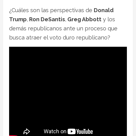
¿Cuáles son las perspectivas de
Donald
Trump
,
Ron DeSantis
,
Greg Abbott
y los
demás republicanos ante un proceso que
busca atraer el voto duro republicano?