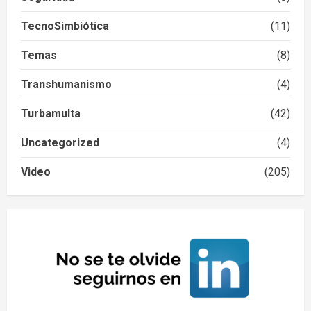
TecnoSimbiótica
(11)
Temas
(8)
Transhumanismo
(4)
Turbamulta
(42)
Uncategorized
(4)
Video
(205)