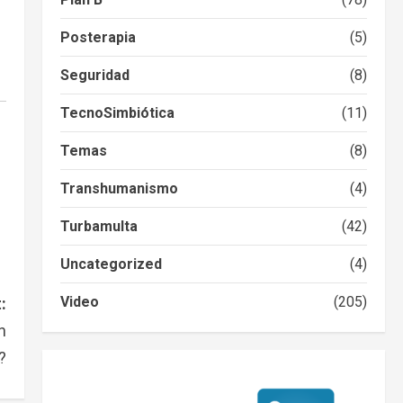
Posterapia
(5)
Seguridad
(8)
TecnoSimbiótica
(11)
Temas
(8)
Transhumanismo
(4)
Turbamulta
(42)
Uncategorized
(4)
Video
(205)
:
n
?