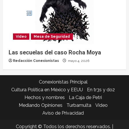
Video
Mesa de Seguridad
Las secuelas del caso Rocha Moya
Redacción Conexionistas
mayo 4, 2026
Conexionistas Principal
Cultura Política en México y EEUU
En tr3s y do2
Hechos y nombres
La Caja de Petri
Mediando Opiniones
Turbamulta
Video
Aviso de Privacidad
Copyright © Todos los derechos reservados.
|